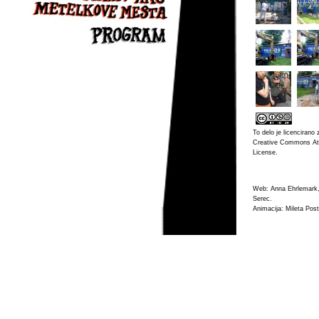
To delo je licencirano 
Creative Commons Att
License
.
Web: Anna Ehrlemark,
Serec.
Animacija: Mileta Post